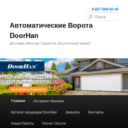
Перейти
Перейти
к
к
8-927-999-45-49
основному
дополнительному
Поиск
содержимому
содержимому
Автоматические Ворота
DoorHan
Доставка, Монтаж, Гарантия, Бесплатный Замер!
Главное
Главная
Интернет-Магазин
меню
Каталог продукции DoorHan
Заказать
Контакты
Наши Работы
Расчет OnLine