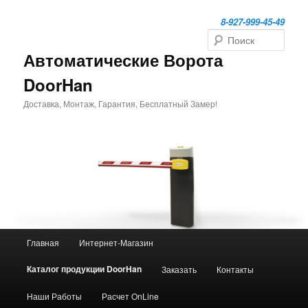
Перейти
к
8-927-999-45-49
основному
Поиск
содержимому
Автоматические Ворота
DoorHan
Доставка, Монтаж, Гарантия, Бесплатный Замер!
Главное
Главная
Интернет-Магазин
меню
Каталог продукции DoorHan
Заказать
Контакты
Наши Работы
Расчет OnLine