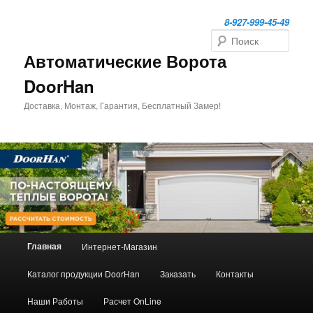
Перейти
к
8-927-999-45-49
основному
Поиск
содержимому
Автоматические Ворота
DoorHan
Доставка, Монтаж, Гарантия, Бесплатный Замер!
Главное
Главная
Интернет-Магазин
меню
Каталог продукции DoorHan
Заказать
Контакты
Наши Работы
Расчет OnLine