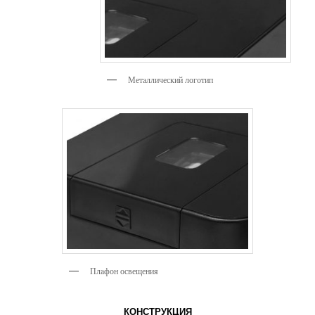
Метaллический логотип
Плaфон освещения
КОНСТРУКЦИЯ