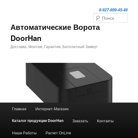
Перейти
к
8-927-999-45-49
основному
Поиск
содержимому
Автоматические Ворота
DoorHan
Доставка, Монтаж, Гарантия, Бесплатный Замер!
Главное
Главная
Интернет-Магазин
меню
Каталог продукции DoorHan
Заказать
Контакты
Наши Работы
Расчет OnLine